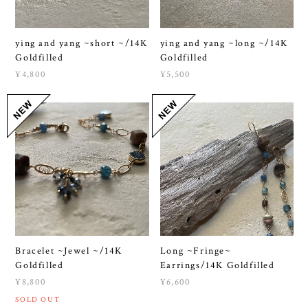
ying and yang ~short ~/14K
ying and yang ~long ~/14K
Goldfilled
Goldfilled
¥4,800
¥5,500
Bracelet ~Jewel ~/14K
Long ~Fringe~
Goldfilled
Earrings/14K Goldfilled
¥8,800
¥6,600
SOLD OUT