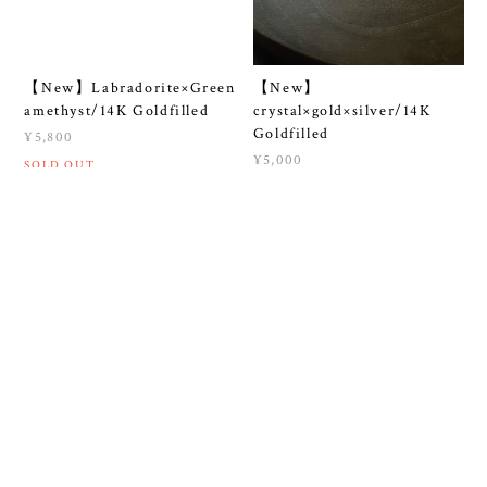
【New】Labradorite×Green
【New】
amethyst/14K Goldfilled
crystal×gold×silver/14K
Goldfilled
¥5,800
¥5,000
SOLD OUT
SOLD OUT
【New】thank you
【New】island/14K