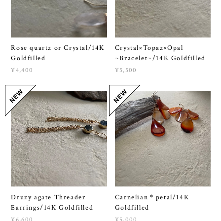
Rose quartz or Crystal/14K
Crystal×Topaz×Opal
Goldfilled
~Bracelet~/14K Goldfilled
¥4,400
¥5,500
Druzy agate Threader
Carnelian＊petal/14K
Earrings/14K Goldfilled
Goldfilled
¥6,600
¥5,000