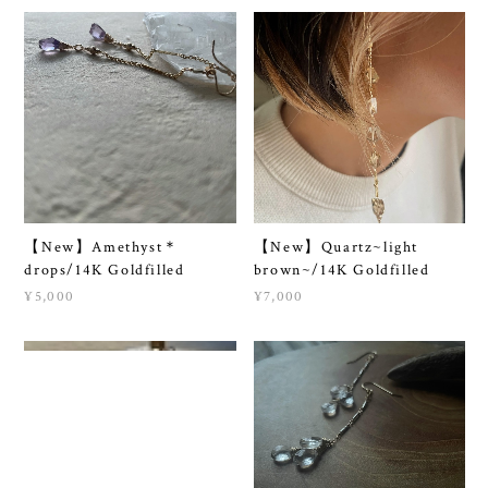
【New】Amethyst＊
【New】Quartz~light
drops/14K Goldfilled
brown~/14K Goldfilled
¥5,000
¥7,000