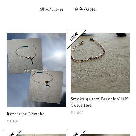
銀色/Silver
金色/Gold
Smoky quartz Bracelet/14K
Goldfilled
¥4,800
Repair or Remake
¥1,100