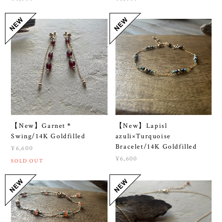
【New】Garnet＊
【New】Lapisl
Swing/14K Goldfilled
azuli×Turquoise
Bracelet/14K Goldfilled
¥6,600
¥6,600
SOLD OUT