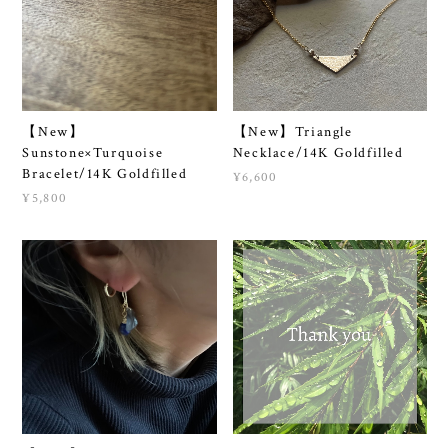
【New】
【New】Triangle
Sunstone×Turquoise
Necklace/14K Goldfilled
Bracelet/14K Goldfilled
¥6,600
¥5,800