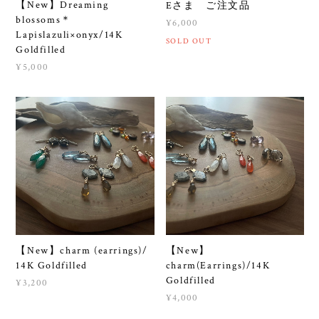
【New】Dreaming
Eさま ご注文品
blossoms＊
¥6,000
Lapislazuli×onyx/14K
SOLD OUT
Goldfilled
¥5,000
【New】charm (earrings)/
【New】
14K Goldfilled
charm(Earrings)/14K
Goldfilled
¥3,200
¥4,000