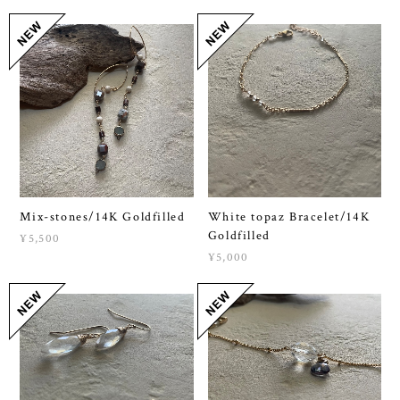
Mix-stones/14K Goldfilled
White topaz Bracelet/14K
Goldfilled
¥5,500
¥5,000