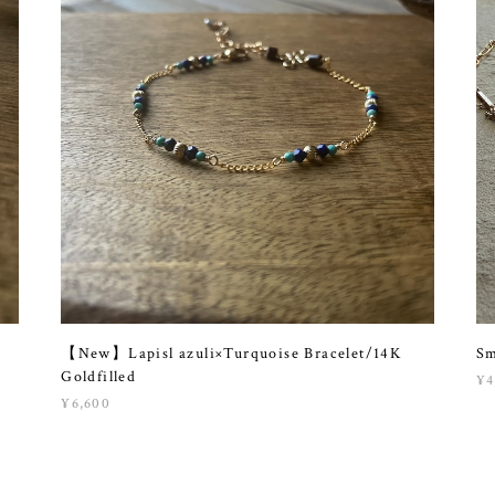
【New】Lapisl azuli×Turquoise Bracelet/14K
Sm
Goldfilled
¥4
¥6,600