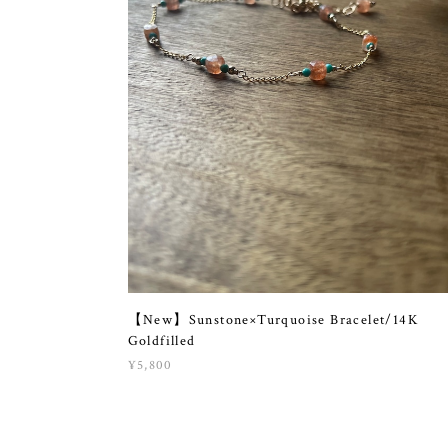
【New】Sunstone×Turquoise Bracelet/14K
Goldfilled
¥5,800