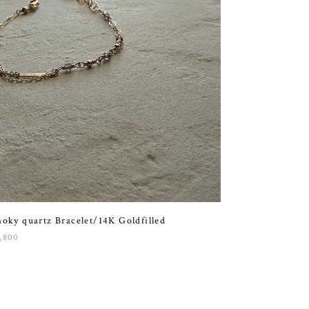
oky quartz Bracelet/14K Goldfilled
,800