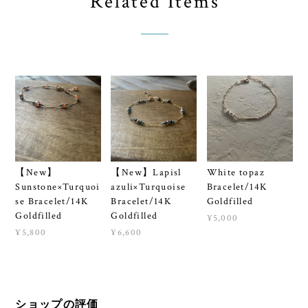
Related Items
【New】
【New】Lapisl
White topaz
Sunstone×Turquoi
azuli×Turquoise
Bracelet/14K
se Bracelet/14K
Bracelet/14K
Goldfilled
Goldfilled
Goldfilled
¥5,000
¥5,800
¥6,600
ショップの評価