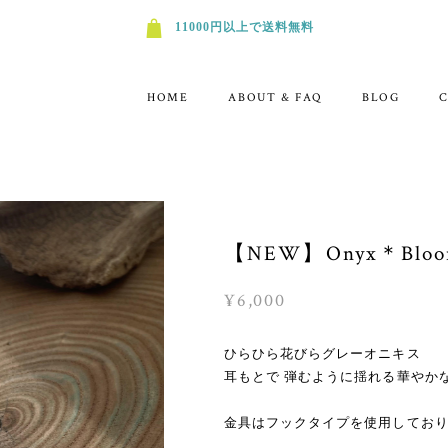
11000円以上で送料無料
HOME
ABOUT & FAQ
BLOG
【NEW】Onyx＊Bloom/ 
¥6,000
ひらひら花びらグレーオニキス
耳もとで 弾むように揺れる華やか
金具はフックタイプを使用してお