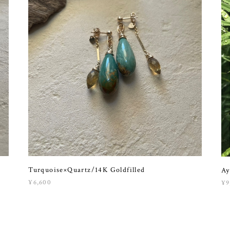
Turquoise×Quartz/14K Goldfilled
A
¥6,600
¥9