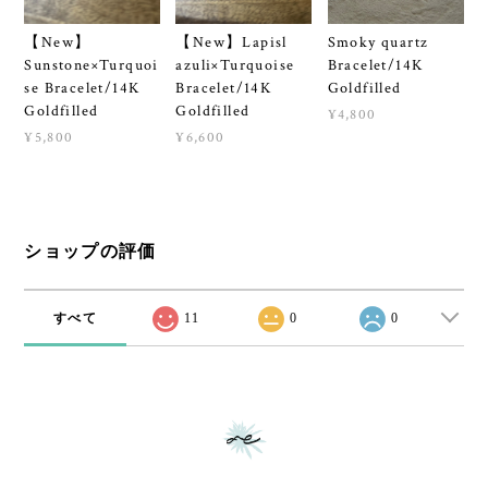
【New】
【New】Lapisl
Smoky quartz
Sunstone×Turquoi
azuli×Turquoise
Bracelet/14K
se Bracelet/14K
Bracelet/14K
Goldfilled
Goldfilled
Goldfilled
¥4,800
¥5,800
¥6,600
ショップの評価
すべて
11
0
0