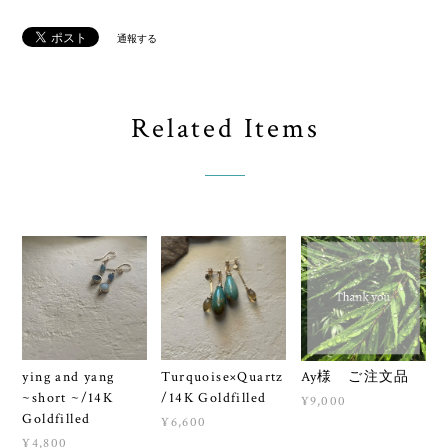
通報する
Related Items
ying and yang
Turquoise×Quartz
Ay様 ご注文品
~short ~/14K
/14K Goldfilled
¥9,000
Goldfilled
¥6,600
¥4,800