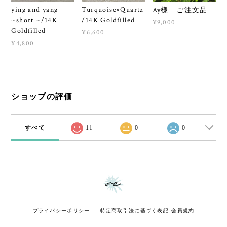
ying and yang
Turquoise×Quartz
Ay様 ご注文品
~short ~/14K
/14K Goldfilled
¥9,000
Goldfilled
¥6,600
¥4,800
ショップの評価
すべて
11
0
0
プライバシーポリシー
特定商取引法に基づく表記
会員規約