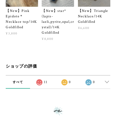
【New】Pink
【New】star*
【New】Triangle
Epidote＊
(lapis-
Necklace/14K
Necklace top/14K
lazli,pyrite,opal,cr
Goldfilled
Goldfilled
ystal)/14K
¥6,600
Goldfilled
¥3,800
¥8,800
ショップの評価
すべて
11
0
0