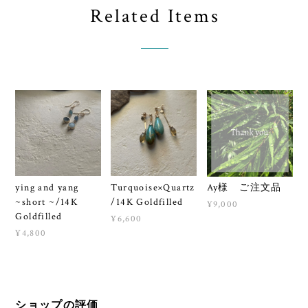
Related Items
ying and yang
Turquoise×Quartz
Ay様 ご注文品
~short ~/14K
/14K Goldfilled
¥9,000
Goldfilled
¥6,600
¥4,800
ショップの評価