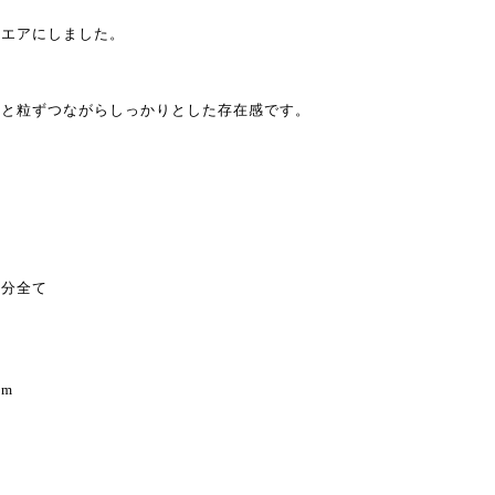
クエアにしました。
ひと粒ずつながらしっかりとした存在感です。
属部分全て
mm