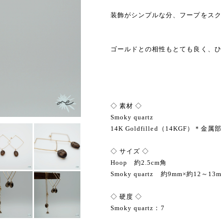
装飾がシンプルな分、フープをス
ゴールドとの相性もとても良く、
◇ 素材 ◇
Smoky quartz
14K Goldfilled（14KGF）＊金
◇ サイズ ◇
Hoop 約2.5cm角
Smoky quartz 約9mm×約12～13
◇ 硬度 ◇
Smoky quartz：7